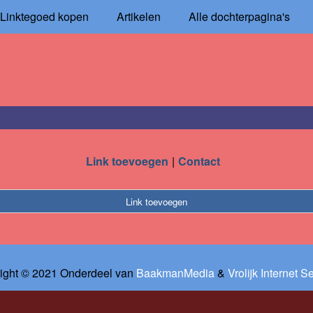
Linktegoed kopen
Artikelen
Alle dochterpagina's
Link toevoegen
Contact
Link toevoegen
ight © 2021 Onderdeel van
BaakmanMedia
&
Vrolijk Internet S